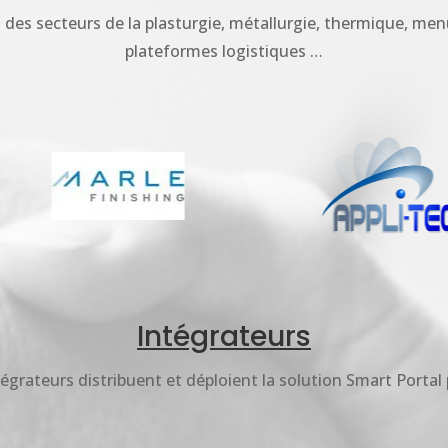
 des secteurs de la plasturgie, métallurgie, thermique, menu
plateformes logistiques …
Intégrateurs
égrateurs distribuent et déploient la solution Smart Portal 